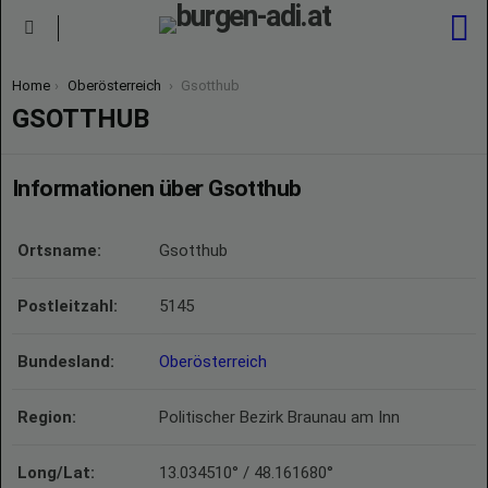
S
Menu
You are here:
Home
Oberösterreich
Gsotthub
GSOTTHUB
Informationen über Gsotthub
Ortsname:
Gsotthub
Postleitzahl:
5145
Bundesland:
Oberösterreich
Region:
Politischer Bezirk Braunau am Inn
Long/Lat:
13.034510° / 48.161680°