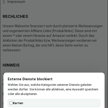
Impressum
RECHLICHES
Unsere Webseite finanziert sich durch platzierte Werbeanzeigen
und sogenannten Affiliate Links (Produktlinks). Diese sind mit
einem * oder einem Hinweis auf Amazon verlinkt. Durch das
Anklicken der Produktlinks bzw. Werbeanzeigen verdienen wir
einen kleinen Betrag, der uns hilft, diese Seite weiter zu
verbessern.
HINWEIS
* = Afilliate-Link (=Werbung)
Externe Dienste blockiert
Als Amazon-Partner verdient der Seitenbetreiber an qualifizierten
Käufen.
Wählen Sie aus, welche Kategorien externer Dienste geladen
werden dürfen. Sie können alle ablehnen, eine Auswahl speichern
oder alle akzeptieren.
Hinweis zu Preisen und Verfügbarkeiten
Karten
Sofern Produktpreise und Verfügbarkeiten angezeigt werden,