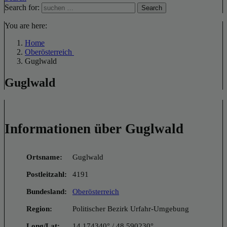
Search for:
Search
You are here:
Home
Oberösterreich
Guglwald
Guglwald
Informationen über Guglwald
Ortsname:
Guglwald
Postleitzahl:
4191
Bundesland:
Oberösterreich
Region:
Politischer Bezirk Urfahr-Umgebung
Long/Lat:
14.174340° / 48.590230°