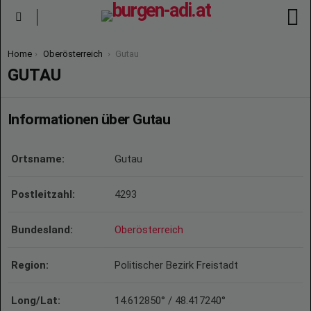
S
Menu
You are here:
Home
Oberösterreich
Gutau
GUTAU
Informationen über Gutau
Ortsname:
Gutau
Postleitzahl:
4293
Bundesland:
Oberösterreich
Region:
Politischer Bezirk Freistadt
Long/Lat:
14.612850° / 48.417240°