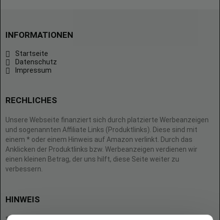
INFORMATIONEN
Startseite
Datenschutz
Impressum
RECHLICHES
Unsere Webseite finanziert sich durch platzierte Werbeanzeigen
und sogenannten Affiliate Links (Produktlinks). Diese sind mit
einem * oder einem Hinweis auf Amazon verlinkt. Durch das
Anklicken der Produktlinks bzw. Werbeanzeigen verdienen wir
einen kleinen Betrag, der uns hilft, diese Seite weiter zu
verbessern.
HINWEIS
* = Afilliate-Link (=Werbung)