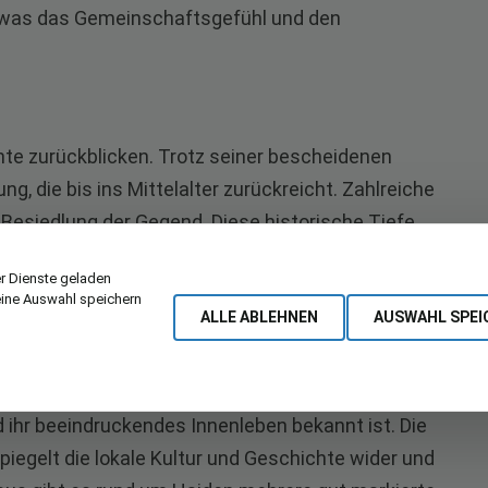
 was das Gemeinschaftsgefühl und den
hte zurückblicken. Trotz seiner bescheidenen
ng, die bis ins Mittelalter zurückreicht. Zahlreiche
Besiedlung der Gegend. Diese historische Tiefe
e, die Besucher und Einheimische gleichermaßen
r Dienste geladen
eine Auswahl speichern
ALLE ABLEHNEN
AUSWAHL SPEI
onen
n Haiden ist die wunderschöne Pfarrkirche, die
 ihr beeindruckendes Innenleben bekannt ist. Die
piegelt die lokale Kultur und Geschichte wider und