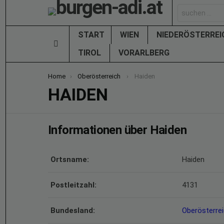
Search
for:
START
WIEN
NIEDERÖSTERRE
Menu
TIROL
VORARLBERG
You are here:
Home
Oberösterreich
Haiden
HAIDEN
Informationen über Haiden
Ortsname:
Haiden
Postleitzahl:
4131
Bundesland:
Oberösterre