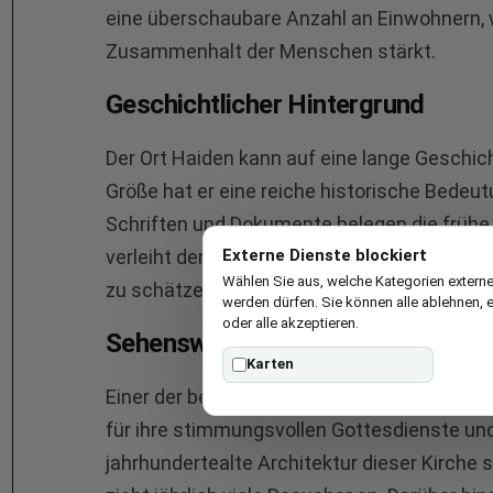
eine überschaubare Anzahl an Einwohnern,
Zusammenhalt der Menschen stärkt.
Geschichtlicher Hintergrund
Der Ort Haiden kann auf eine lange Geschic
Größe hat er eine reiche historische Bedeutu
Schriften und Dokumente belegen die frühe 
Externe Dienste blockiert
verleiht dem Ort eine besondere Atmosphär
Wählen Sie aus, welche Kategorien externe
zu schätzen wissen.
werden dürfen. Sie können alle ablehnen, 
oder alle akzeptieren.
Sehenswürdigkeiten und Attrakti
Karten
Einer der bedeutendsten Anziehungspunkte i
für ihre stimmungsvollen Gottesdienste und
jahrhundertealte Architektur dieser Kirche s