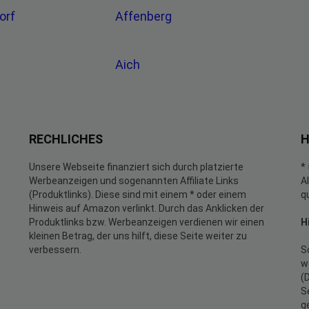
orf
Affenberg
Aich
RECHLICHES
H
Unsere Webseite finanziert sich durch platzierte
*
Werbeanzeigen und sogenannten Affiliate Links
A
(Produktlinks). Diese sind mit einem * oder einem
q
Hinweis auf Amazon verlinkt. Durch das Anklicken der
Produktlinks bzw. Werbeanzeigen verdienen wir einen
H
kleinen Betrag, der uns hilft, diese Seite weiter zu
verbessern.
S
w
(
S
g