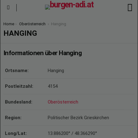
S
Menu
You are here:
Home
Oberösterreich
Hanging
HANGING
Informationen über Hanging
Ortsname:
Hanging
Postleitzahl:
4154
Bundesland:
Oberösterreich
Region:
Politischer Bezirk Grieskirchen
Long/Lat:
13.886200° / 48.366290°