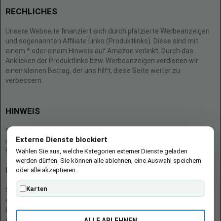
RECHLICHES
Unsere Webseite finanziert sich durch platzierte Werbeanzeigen
und sogenannten Affiliate Links (Produktlinks). Diese sind mit
einem * oder einem Hinweis auf Amazon verlinkt. Durch das
Anklicken der Produktlinks bzw. Werbeanzeigen verdienen wir
einen kleinen Betrag, der uns hilft, diese Seite weiter zu
verbessern.
HINWEIS
* = Afilliate-Link (=Werbung)
Externe Dienste blockiert
Als Amazon-Partner verdient der Seitenbetreiber an qualifizierten
Käufen.
Wählen Sie aus, welche Kategorien externer Dienste geladen
werden dürfen. Sie können alle ablehnen, eine Auswahl speichern
oder alle akzeptieren.
Hinweis zu Preisen und Verfügbarkeiten
Karten
Sofern Produktpreise und Verfügbarkeiten angezeigt werden,
entsprechen diese dem angegebenen Stand (Datum/Uhrzeit) und
können sich auf der verlinkten Seite jederzeit ändern. Für den Kauf
eines Produkts gelten die Angaben zu Preis und Verfügbarkeit, die
ALLE ABLEHNEN