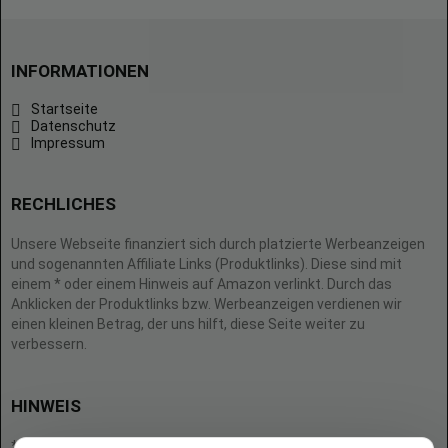
INFORMATIONEN
Startseite
Datenschutz
Impressum
RECHLICHES
Unsere Webseite finanziert sich durch platzierte Werbeanzeigen
und sogenannten Affiliate Links (Produktlinks). Diese sind mit
einem * oder einem Hinweis auf Amazon verlinkt. Durch das
Anklicken der Produktlinks bzw. Werbeanzeigen verdienen wir
einen kleinen Betrag, der uns hilft, diese Seite weiter zu
verbessern.
HINWEIS
* = Afilliate-Link (=Werbung)