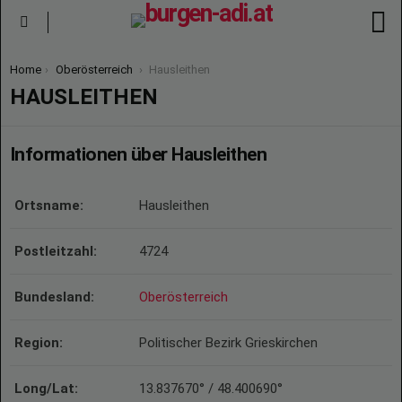
S
Menu
You are here:
Home
Oberösterreich
Hausleithen
HAUSLEITHEN
Informationen über Hausleithen
Ortsname:
Hausleithen
Postleitzahl:
4724
Bundesland:
Oberösterreich
Region:
Politischer Bezirk Grieskirchen
Long/Lat:
13.837670° / 48.400690°