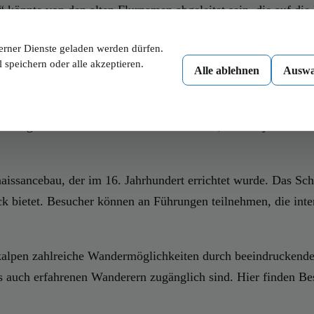
 könnte von den alten Flurnamen abgeleitet sein, die auf di
nd dabei ihren ländlichen Charme bewahrt.
erner Dienste geladen werden dürfen.
 speichern oder alle akzeptieren.
Alle ablehnen
Auswa
ehenswürdigkeiten, die einen Besuch lohnen. Ein zentraler Pun
erbergt wertvolle Kunstwerke und Fresken, die die jahrhunde
naissancebau, der im 16. Jahrhundert errichtet wurde. Das Sc
 bietet. Besucher können an Führungen teilnehmen, die inter
lkalpen zahlreiche Wandermöglichkeiten durch beeindruckend
 auch erfahrenen Wanderern zugänglich sind. Hier finden Be