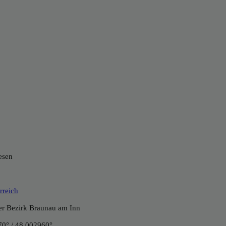
esen
rreich
her Bezirk Braunau am Inn
0° / 48.002960°