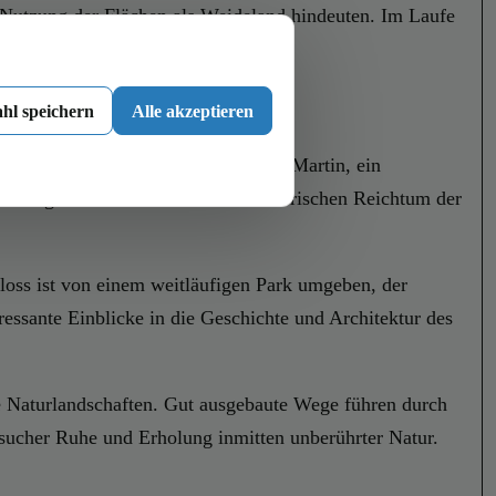
e Nutzung der Flächen als Weideland hindeuten. Im Laufe
hl speichern
Alle akzeptieren
kt des Ortes ist die Pfarrkirche St. Martin, ein
rtelange Geschichte und den künstlerischen Reichtum der
hloss ist von einem weitläufigen Park umgeben, der
essante Einblicke in die Geschichte und Architektur des
e Naturlandschaften. Gut ausgebaute Wege führen durch
sucher Ruhe und Erholung inmitten unberührter Natur.