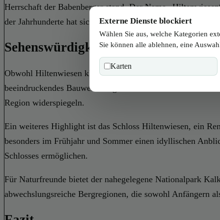
Herrschaft der Babenberger stand. Der Name „Hiltenwiesen“
Externe Dienste blockiert
der Jahrhunderte hat sich die Gemeinde stetig entwickelt u
Wählen Sie aus, welche Kategorien ext
Sehenswürdigkeiten in Hiltenwiesen
Sie können alle ablehnen, eine Auswahl
Karten
Obwohl Hiltenwiesen klein ist, bietet es eine Vielzahl von S
beeindruckendes Bauwerk im gotischen Stil. Die Kirche beh
Region widerspiegeln.
Ein weiteres Highlight ist das Schloss Hiltenwiesen, ein Re
besonders im Frühjahr und Sommer einen idyllischen Anblick
Schlosses ermöglichen.
Für Naturfreunde bietet der nahegelegene Nationalpark Ka
abwechslungsreiche Bergregionen, die sowohl Anfängern als
Fazit