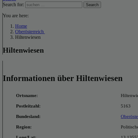
Search for:
Search
You are here:
Home
Oberösterreich
Hiltenwiesen
Hiltenwiesen
Informationen über Hiltenwiesen
Ortsname:
Hiltenwi
Postleitzahl:
5163
Bundesland:
Oberöste
Region:
Politisc
Long/Lat:
13.13557