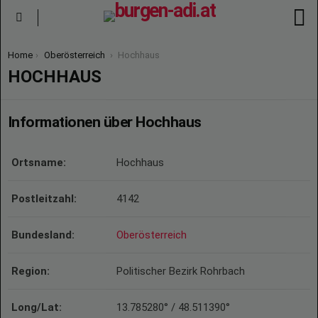
S
Menu
You are here:
Home
Oberösterreich
Hochhaus
HOCHHAUS
Informationen über Hochhaus
Ortsname:
Hochhaus
Postleitzahl:
4142
Bundesland:
Oberösterreich
Region:
Politischer Bezirk Rohrbach
Long/Lat:
13.785280° / 48.511390°