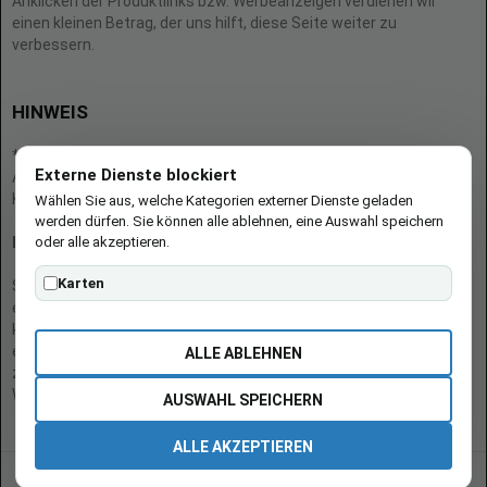
Anklicken der Produktlinks bzw. Werbeanzeigen verdienen wir
einen kleinen Betrag, der uns hilft, diese Seite weiter zu
verbessern.
HINWEIS
* = Afilliate-Link (=Werbung)
Externe Dienste blockiert
Als Amazon-Partner verdient der Seitenbetreiber an qualifizierten
Käufen.
Wählen Sie aus, welche Kategorien externer Dienste geladen
werden dürfen. Sie können alle ablehnen, eine Auswahl speichern
oder alle akzeptieren.
Hinweis zu Preisen und Verfügbarkeiten
Karten
Sofern Produktpreise und Verfügbarkeiten angezeigt werden,
entsprechen diese dem angegebenen Stand (Datum/Uhrzeit) und
können sich auf der verlinkten Seite jederzeit ändern. Für den Kauf
eines Produkts gelten die Angaben zu Preis und Verfügbarkeit, die
ALLE ABLEHNEN
zum Kaufzeitpunkt [auf der/den maßgeblichen Amazon-
Website(s)] angezeigt werden.
AUSWAHL SPEICHERN
ALLE AKZEPTIEREN
© 2026 burgen-adi.at