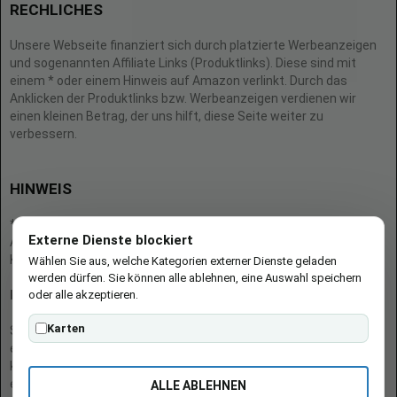
RECHLICHES
Unsere Webseite finanziert sich durch platzierte Werbeanzeigen
und sogenannten Affiliate Links (Produktlinks). Diese sind mit
einem * oder einem Hinweis auf Amazon verlinkt. Durch das
Anklicken der Produktlinks bzw. Werbeanzeigen verdienen wir
einen kleinen Betrag, der uns hilft, diese Seite weiter zu
verbessern.
HINWEIS
* = Afilliate-Link (=Werbung)
Externe Dienste blockiert
Als Amazon-Partner verdient der Seitenbetreiber an qualifizierten
Käufen.
Wählen Sie aus, welche Kategorien externer Dienste geladen
werden dürfen. Sie können alle ablehnen, eine Auswahl speichern
oder alle akzeptieren.
Hinweis zu Preisen und Verfügbarkeiten
Karten
Sofern Produktpreise und Verfügbarkeiten angezeigt werden,
entsprechen diese dem angegebenen Stand (Datum/Uhrzeit) und
können sich auf der verlinkten Seite jederzeit ändern. Für den Kauf
eines Produkts gelten die Angaben zu Preis und Verfügbarkeit, die
ALLE ABLEHNEN