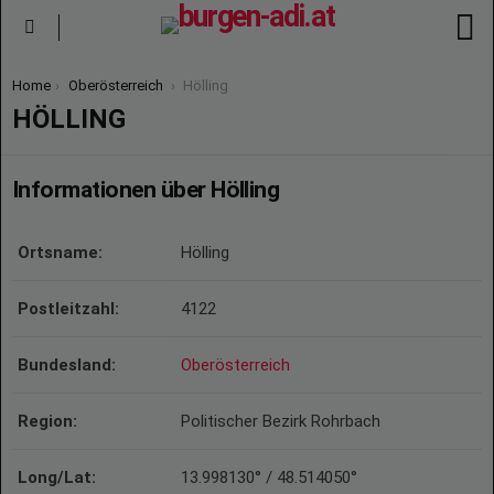
S
Menu
You are here:
Home
Oberösterreich
Hölling
HÖLLING
Informationen über Hölling
Ortsname:
Hölling
Postleitzahl:
4122
Bundesland:
Oberösterreich
Region:
Politischer Bezirk Rohrbach
Long/Lat:
13.998130° / 48.514050°