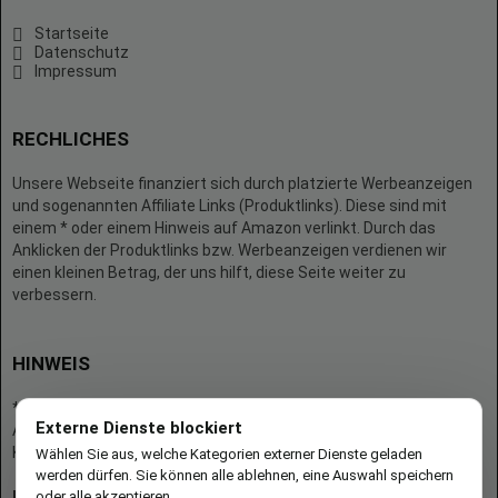
Startseite
Datenschutz
Impressum
RECHLICHES
Unsere Webseite finanziert sich durch platzierte Werbeanzeigen
und sogenannten Affiliate Links (Produktlinks). Diese sind mit
einem * oder einem Hinweis auf Amazon verlinkt. Durch das
Anklicken der Produktlinks bzw. Werbeanzeigen verdienen wir
einen kleinen Betrag, der uns hilft, diese Seite weiter zu
verbessern.
HINWEIS
* = Afilliate-Link (=Werbung)
Externe Dienste blockiert
Als Amazon-Partner verdient der Seitenbetreiber an qualifizierten
Käufen.
Wählen Sie aus, welche Kategorien externer Dienste geladen
werden dürfen. Sie können alle ablehnen, eine Auswahl speichern
oder alle akzeptieren.
Hinweis zu Preisen und Verfügbarkeiten