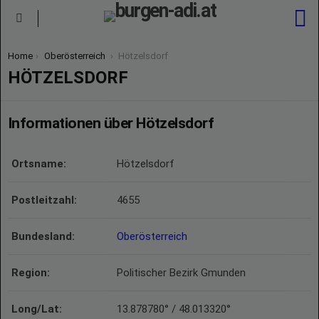
S
Menu
You are here:
Home
Oberösterreich
Hötzelsdorf
HÖTZELSDORF
Informationen über Hötzelsdorf
Ortsname:
Hötzelsdorf
Postleitzahl:
4655
Bundesland:
Oberösterreich
Region:
Politischer Bezirk Gmunden
Long/Lat:
13.878780° / 48.013320°