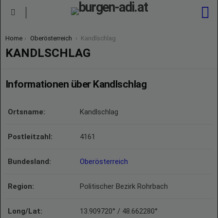
S
Menu
You are here:
Home
Oberösterreich
Kandlschlag
KANDLSCHLAG
Informationen über Kandlschlag
Ortsname:
Kandlschlag
Postleitzahl:
4161
Bundesland:
Oberösterreich
Region:
Politischer Bezirk Rohrbach
Long/Lat:
13.909720° / 48.662280°