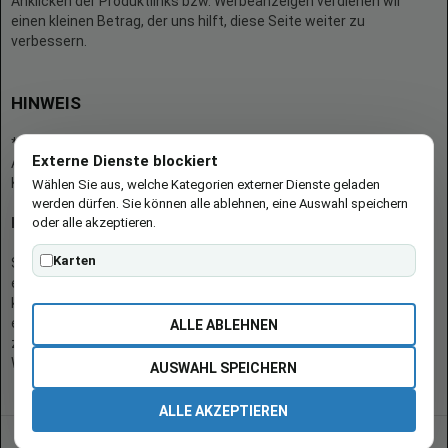
Anklicken der Produktlinks bzw. Werbeanzeigen verdienen wir
einen kleinen Betrag, der uns hilft, diese Seite weiter zu
verbessern.
HINWEIS
* = Afilliate-Link (=Werbung)
Externe Dienste blockiert
Als Amazon-Partner verdient der Seitenbetreiber an qualifizierten
Käufen.
Wählen Sie aus, welche Kategorien externer Dienste geladen
werden dürfen. Sie können alle ablehnen, eine Auswahl speichern
oder alle akzeptieren.
Hinweis zu Preisen und Verfügbarkeiten
Karten
Sofern Produktpreise und Verfügbarkeiten angezeigt werden,
entsprechen diese dem angegebenen Stand (Datum/Uhrzeit) und
können sich auf der verlinkten Seite jederzeit ändern. Für den Kauf
eines Produkts gelten die Angaben zu Preis und Verfügbarkeit, die
ALLE ABLEHNEN
zum Kaufzeitpunkt [auf der/den maßgeblichen Amazon-
Website(s)] angezeigt werden.
AUSWAHL SPEICHERN
ALLE AKZEPTIEREN
© 2026 burgen-adi.at