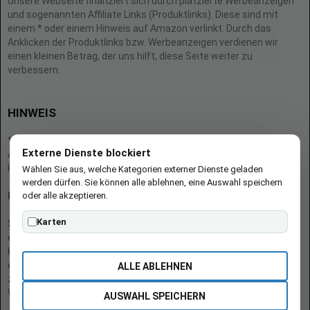
Unsere Webseite finanziert sich durch platzierte Werbeanzeigen
und sogenannten Affiliate Links (Produktlinks). Diese sind mit
einem * oder einem Hinweis auf Amazon verlinkt. Durch das
Anklicken der Produktlinks bzw. Werbeanzeigen verdienen wir
einen kleinen Betrag, der uns hilft, diese Seite weiter zu
verbessern.
HINWEIS
* = Afilliate-Link (=Werbung)
Externe Dienste blockiert
Als Amazon-Partner verdient der Seitenbetreiber an qualifizierten
Käufen.
Wählen Sie aus, welche Kategorien externer Dienste geladen
werden dürfen. Sie können alle ablehnen, eine Auswahl speichern
oder alle akzeptieren.
Hinweis zu Preisen und Verfügbarkeiten
Karten
Sofern Produktpreise und Verfügbarkeiten angezeigt werden,
entsprechen diese dem angegebenen Stand (Datum/Uhrzeit) und
können sich auf der verlinkten Seite jederzeit ändern. Für den Kauf
eines Produkts gelten die Angaben zu Preis und Verfügbarkeit, die
ALLE ABLEHNEN
zum Kaufzeitpunkt [auf der/den maßgeblichen Amazon-
Website(s)] angezeigt werden.
AUSWAHL SPEICHERN