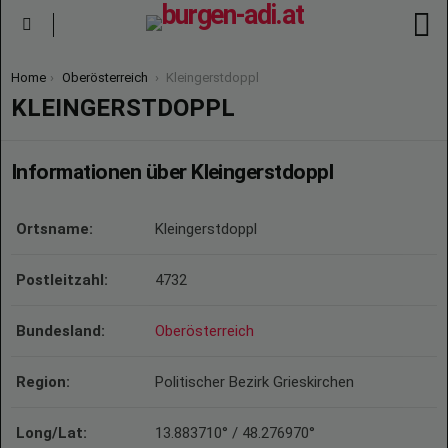
S
Menu
You are here:
Home
Oberösterreich
Kleingerstdoppl
KLEINGERSTDOPPL
Informationen über Kleingerstdoppl
Ortsname:
Kleingerstdoppl
Postleitzahl:
4732
Bundesland:
Oberösterreich
Region:
Politischer Bezirk Grieskirchen
Long/Lat:
13.883710° / 48.276970°