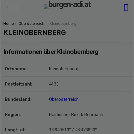
S
Menu
You are here:
Home
Oberösterreich
Kleinobernberg
KLEINOBERNBERG
Informationen über Kleinobernberg
Ortsname:
Kleinobernberg
Postleitzahl:
4133
Bundesland:
Oberösterreich
Region:
Politischer Bezirk Rohrbach
Long/Lat:
13.849510° / 48.473890°