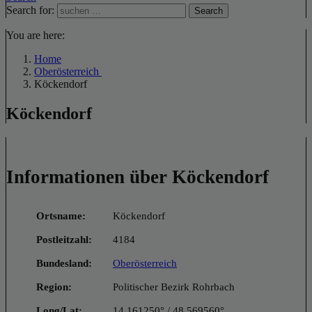
Search for:
Search
You are here:
Home
Oberösterreich
Köckendorf
Köckendorf
Informationen über Köckendorf
Ortsname:
Köckendorf
Postleitzahl:
4184
Bundesland:
Oberösterreich
Region:
Politischer Bezirk Rohrbach
Long/Lat:
14.161250° / 48.569560°