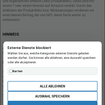
und sogenannten Affiliate Links (Produktlinks). Diese sind mit
einem * oder einem Hinweis auf Amazon verlinkt. Durch das
Anklicken der Produktlinks bzw. Werbeanzeigen verdienen wir
einen kleinen Betrag, der uns hilft, diese Seite weiter zu
verbessern.
HINWEIS
* = Afilliate-Link (=Werbung)
Externe Dienste blockiert
Als Amazon-Partner verdient der Seitenbetreiber an qualifizierten
Käufen.
Wählen Sie aus, welche Kategorien externer Dienste geladen
werden dürfen. Sie können alle ablehnen, eine Auswahl speichern
oder alle akzeptieren.
Hinweis zu Preisen und Verfügbarkeiten
Karten
Sofern Produktpreise und Verfügbarkeiten angezeigt werden,
entsprechen diese dem angegebenen Stand (Datum/Uhrzeit) und
können sich auf der verlinkten Seite jederzeit ändern. Für den Kauf
eines Produkts gelten die Angaben zu Preis und Verfügbarkeit, die
ALLE ABLEHNEN
zum Kaufzeitpunkt [auf der/den maßgeblichen Amazon-
Website(s)] angezeigt werden.
AUSWAHL SPEICHERN