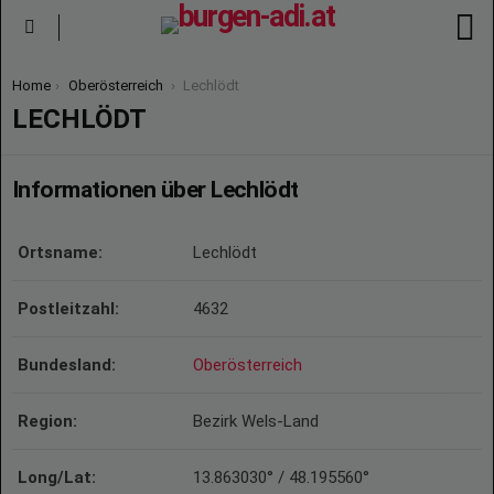
S
Menu
You are here:
Home
Oberösterreich
Lechlödt
LECHLÖDT
Informationen über Lechlödt
Ortsname:
Lechlödt
Postleitzahl:
4632
Bundesland:
Oberösterreich
Region:
Bezirk Wels-Land
Long/Lat:
13.863030° / 48.195560°