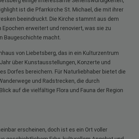
betsberg einige interessante Sehenswürdigkeiten,
hlight ist die Pfarrkirche St. Michael, die mit ihrer
Fresken beeindruckt. Die Kirche stammt aus dem
 Epochen erweitert und renoviert, was sie zu
en Baugeschichte macht.
nhaus von Liebetsberg, das in ein Kulturzentrum
Jahr über Kunstausstellungen, Konzerte und
des Dorfes bereichern. Für Naturliebhaber bietet die
Wanderwege und Radstrecken, die durch
ick auf die vielfältige Flora und Fauna der Region
inbar erscheinen, doch ist es ein Ort voller
s geschichtlichem Erbe, kulturellem Angebot und