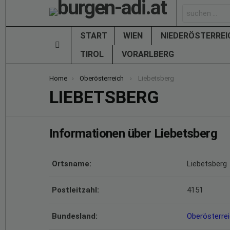
Search
for:
START
WIEN
NIEDERÖSTERRE
Menu
TIROL
VORARLBERG
You are here:
Home
Oberösterreich
Liebetsberg
LIEBETSBERG
Informationen über Liebetsberg
Ortsname:
Liebetsberg
Postleitzahl:
4151
Bundesland:
Oberösterre