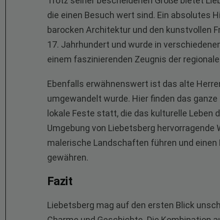
Trotz seiner bescheidenen Größe bietet Lie
die einen Besuch wert sind. Ein absolutes Hig
barocken Architektur und den kunstvollen 
17. Jahrhundert und wurde in verschiedenen
einem faszinierenden Zeugnis der regional
Ebenfalls erwähnenswert ist das alte Herre
umgewandelt wurde. Hier finden das ganze 
lokale Feste statt, die das kulturelle Leben 
Umgebung von Liebetsberg hervorragende 
malerische Landschaften führen und einen Bl
gewähren.
Fazit
Liebetsberg mag auf den ersten Blick unsche
Charme und Geschichte. Die Kombination au