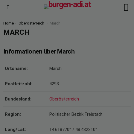
S
Menu
You are here:
Home
Oberösterreich
March
MARCH
Informationen über March
Ortsname:
March
Postleitzahl:
4293
Bundesland:
Oberösterreich
Region:
Politischer Bezirk Freistadt
Long/Lat:
14.618770° / 48.482310°