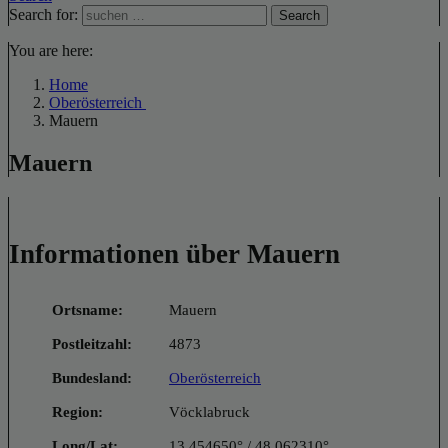
Search for:
Search
You are here:
Home
Oberösterreich
Mauern
Mauern
Informationen über Mauern
Ortsname:
Mauern
Postleitzahl:
4873
Bundesland:
Oberösterreich
Region:
Vöcklabruck
Long/Lat:
13.454650° / 48.062310°