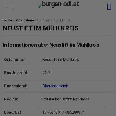
S
Menu
You are here:
Home
Oberösterreich
Neustift im Mühlkreis
NEUSTIFT IM MÜHLKREIS
Informationen über Neustift im Mühlkreis
Ortsname:
Neustift im Mühlkreis
Postleitzahl:
4143
Bundesland:
Oberösterreich
Region:
Politischer Bezirk Rohrbach
Long/Lat:
13.756430° / 48.528830°