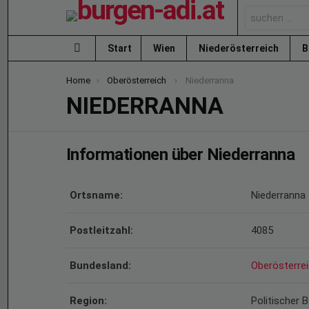
Search
for:
Start
Wien
Niederösterreich
B
Menu
You are here:
Home
Oberösterreich
Niederranna
NIEDERRANNA
Informationen über Niederranna
Ortsname:
Niederranna
Postleitzahl:
4085
Bundesland:
Oberösterre
Region:
Politischer 