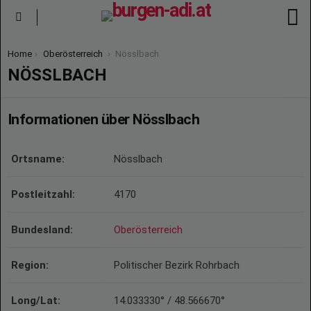
S
Menu
You are here:
Home
Oberösterreich
Nösslbach
NÖSSLBACH
Informationen über Nösslbach
Ortsname:
Nösslbach
Postleitzahl:
4170
Bundesland:
Oberösterreich
Region:
Politischer Bezirk Rohrbach
Long/Lat:
14.033330° / 48.566670°