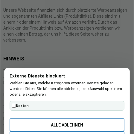
Unsere Webseite finanziert sich durch platzierte Werbeanzeigen
und sogenannten Affiliate Links (Produktlinks). Diese sind mit
einem * oder einem Hinweis auf Amazon verlinkt. Durch das
Anklicken der Produktlinks bzw. Werbeanzeigen verdienen wir
einen kleinen Betrag, der uns hilft, diese Seite weiter zu
verbessern.
HINWEIS
* = Afilliate-Link (=Werbung)
Externe Dienste blockiert
Als Amazon-Partner verdient der Seitenbetreiber an qualifizierten
Käufen.
Wählen Sie aus, welche Kategorien externer Dienste geladen
werden dürfen. Sie können alle ablehnen, eine Auswahl speichern
oder alle akzeptieren.
Hinweis zu Preisen und Verfügbarkeiten
Karten
Sofern Produktpreise und Verfügbarkeiten angezeigt werden,
entsprechen diese dem angegebenen Stand (Datum/Uhrzeit) und
können sich auf der verlinkten Seite jederzeit ändern. Für den Kauf
eines Produkts gelten die Angaben zu Preis und Verfügbarkeit, die
ALLE ABLEHNEN
zum Kaufzeitpunkt [auf der/den maßgeblichen Amazon-