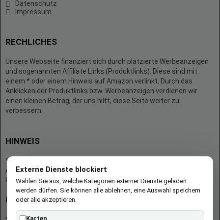
Datenschutz
Impressum
RECHLICHES
Unsere Webseite finanziert sich durch platzierte Werbeanzeigen
und sogenannten Affiliate Links (Produktlinks). Diese sind mit
einem * oder einem Hinweis auf Amazon verlinkt. Durch das
Anklicken der Produktlinks bzw. Werbeanzeigen verdienen wir
einen kleinen Betrag, der uns hilft, diese Seite weiter zu
verbessern.
HINWEIS
* = Afilliate-Link (=Werbung)
Externe Dienste blockiert
Als Amazon-Partner verdient der Seitenbetreiber an qualifizierten
Käufen.
Wählen Sie aus, welche Kategorien externer Dienste geladen
werden dürfen. Sie können alle ablehnen, eine Auswahl speichern
oder alle akzeptieren.
Hinweis zu Preisen und Verfügbarkeiten
Karten
Sofern Produktpreise und Verfügbarkeiten angezeigt werden,