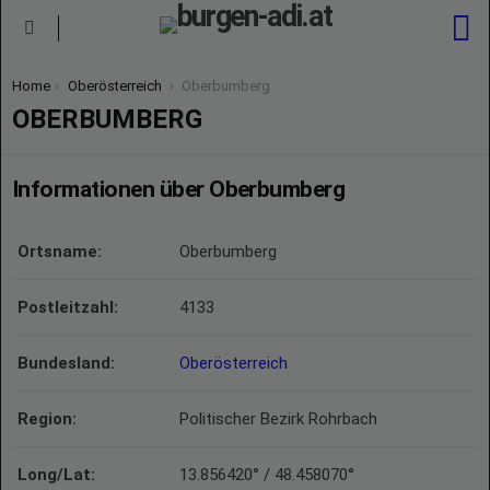
S
Menu
You are here:
Home
Oberösterreich
Oberbumberg
OBERBUMBERG
Informationen über Oberbumberg
Ortsname:
Oberbumberg
Postleitzahl:
4133
Bundesland:
Oberösterreich
Region:
Politischer Bezirk Rohrbach
Long/Lat:
13.856420° / 48.458070°