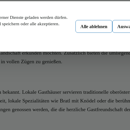
würdigkeiten zu bieten, die sowohl Einwohner als auch Touris
rt erbaut wurde. Die Kirche besticht durch ihre kunstvollen 
erner Dienste geladen werden dürfen.
ie Einblicke in das alltägliche Leben der ehemaligen Dorfbe
 speichern oder alle akzeptieren.
Alle ablehnen
Auswa
nberg, der eine atemberaubende Panoramaaussicht auf das Mühl
n Landschaft erkunden möchten. Zusätzlich bieten die umlieg
 in vollen Zügen zu genießen.
n bekannt. Lokale Gasthäuser servieren traditionelle oberöster
eit, lokale Spezialitäten wie Bratl mit Knödel oder die berü
gen genossen werden, die die herzliche Gastfreundschaft der