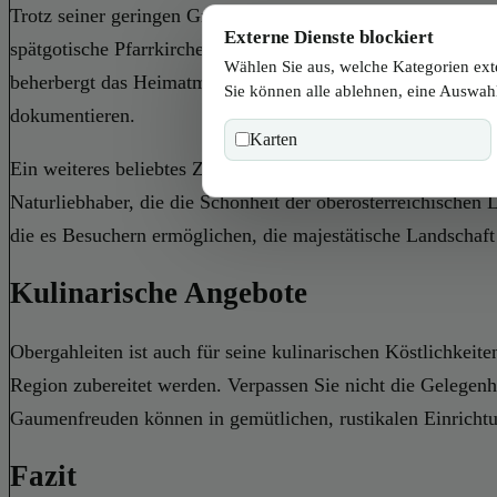
Trotz seiner geringen Größe hat Obergahleiten einige Sehens
Externe Dienste blockiert
spätgotische Pfarrkirche St. Nikolaus, die im 15. Jahrhunde
Wählen Sie aus, welche Kategorien ext
beherbergt das Heimatmuseum eine Vielfalt an Exponaten, d
Sie können alle ablehnen, eine Auswahl
dokumentieren.
Karten
Ein weiteres beliebtes Ziel ist der Aussichtspunkt am Sonne
Naturliebhaber, die die Schönheit der oberösterreichische
die es Besuchern ermöglichen, die majestätische Landschaft
Kulinarische Angebote
Obergahleiten ist auch für seine kulinarischen Köstlichkeite
Region zubereitet werden. Verpassen Sie nicht die Gelegenh
Gaumenfreuden können in gemütlichen, rustikalen Einrichtun
Fazit