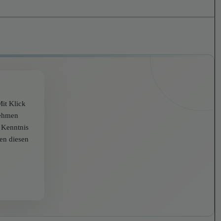
it Klick
nehmen
r Kenntnis
zen diesen