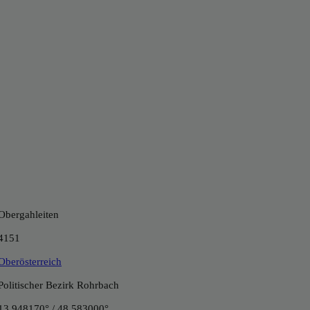
Obergahleiten
4151
Oberösterreich
Politischer Bezirk Rohrbach
13.948170° / 48.583000°