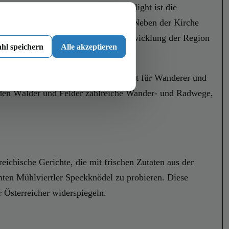
ten in ihren Bann ziehen. Ein Highlight ist die
Fresken und den gotischen Hochaltar. Neben der Kirche
wohner bieten und die kulturelle Entwicklung der Region
hl speichern
Alle akzeptieren
viertel bietet. Dieser Ort ist perfekt für Wanderer und
enden Wälder und Felder zahlreiche Wander- und Radwege,
reichische Gerichte, die mit frischen Zutaten aus der
hmten Mühlviertler Speckknödel zu probieren. Diese
 Österreicher widerspiegeln.