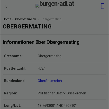
S
Menu
You are here:
Home
Oberösterreich
Obergermating
OBERGERMATING
Informationen über Obergermating
Ortsname:
Obergermating
Postleitzahl:
4724
Bundesland:
Oberösterreich
Region:
Politischer Bezirk Grieskirchen
Long/Lat:
13.769300° / 48.420710°