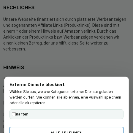
RECHLICHES
Unsere Webseite finanziert sich durch platzierte Werbeanzeigen
und sogenannten Affiliate Links (Produktlinks). Diese sind mit
einem * oder einem Hinweis auf Amazon verlinkt. Durch das
Anklicken der Produktlinks bzw. Werbeanzeigen verdienen wir
einen kleinen Betrag, der uns hilft, diese Seite weiter zu
verbessern.
HINWEIS
* = Afilliate-Link (=Werbung)
Externe Dienste blockiert
Als Amazon-Partner verdient der Seitenbetreiber an qualifizierten
Käufen.
Wählen Sie aus, welche Kategorien externer Dienste geladen
werden dürfen. Sie können alle ablehnen, eine Auswahl speichern
oder alle akzeptieren.
Hinweis zu Preisen und Verfügbarkeiten
Karten
Sofern Produktpreise und Verfügbarkeiten angezeigt werden,
entsprechen diese dem angegebenen Stand (Datum/Uhrzeit) und
können sich auf der verlinkten Seite jederzeit ändern. Für den Kauf
eines Produkts gelten die Angaben zu Preis und Verfügbarkeit, die