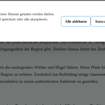
jungen Familien zusammen, die dazu beitragen, das soziale Ge
und Fleischproduktion eine wichtige Rolle spielen. Kleinere
erner Dienste geladen werden dürfen.
 speichern oder alle akzeptieren.
Alle ablehnen
Auswa
n, die jeden Besucher ansprechen. Die Pfarrkirche St. Georg i
 Vergangenheit der Region gibt. Darüber hinaus bietet das Dor
ch die umliegenden Wälder und Hügel führen. Diese Pfade bie
 Region zu erleben. Zusätzlich hat Raffelding einige charmant
pezialitäten in einem authentischen Ambiente zu genießen.