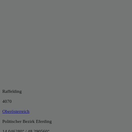
Raffelding
4070
Oberösterreich
Politischer Bezirk Eferding
14.046280° / 48.290560°