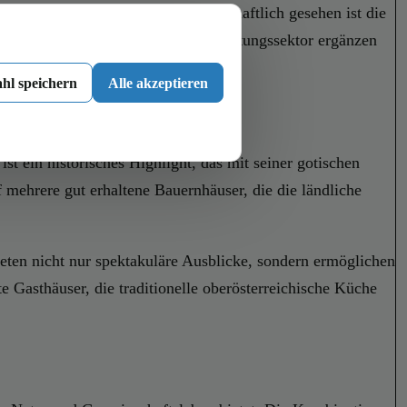
füge des Dorfes zu stärken. Wirtschaftlich gesehen ist die
 Betriebe im Handwerk und Dienstleistungssektor ergänzen
hl speichern
Alle akzeptieren
st ein historisches Highlight, das mit seiner gotischen
f mehrere gut erhaltene Bauernhäuser, die die ländliche
ten nicht nur spektakuläre Ausblicke, sondern ermöglichen
e Gasthäuser, die traditionelle oberösterreichische Küche