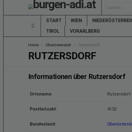
Search
for:
START
WIEN
NIEDERÖSTERRE
Menu
TIROL
VORARLBERG
You are here:
Home
Oberösterreich
Rutzersdorf
RUTZERSDORF
Informationen über Rutzersdorf
Ortsname:
Rutzersdorf
Postleitzahl:
4152
Bundesland:
Oberösterre