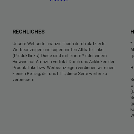
RECHLICHES
H
Unsere Webseite finanziert sich durch platzierte
*
Werbeanzeigen und sogenannten Affiliate Links
A
(Produktlinks). Diese sind mit einem * oder einem
q
Hinweis auf Amazon verlinkt. Durch das Anklicken der
Produktlinks bzw. Werbeanzeigen verdienen wir einen
H
kleinen Betrag, der uns hilft, diese Seite weiter zu
verbessern.
S
w
(
S
g
K
W