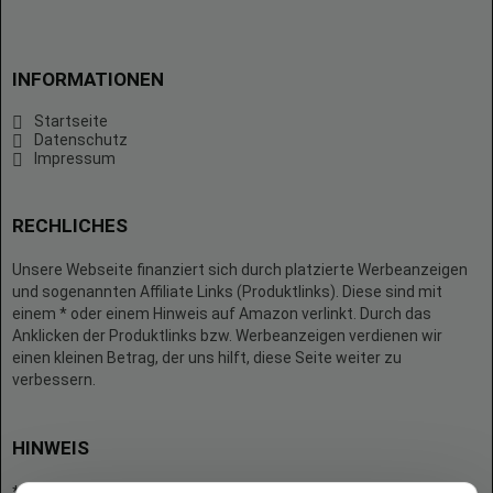
INFORMATIONEN
Startseite
Datenschutz
Impressum
RECHLICHES
Unsere Webseite finanziert sich durch platzierte Werbeanzeigen
und sogenannten Affiliate Links (Produktlinks). Diese sind mit
einem * oder einem Hinweis auf Amazon verlinkt. Durch das
Anklicken der Produktlinks bzw. Werbeanzeigen verdienen wir
einen kleinen Betrag, der uns hilft, diese Seite weiter zu
verbessern.
HINWEIS
* = Afilliate-Link (=Werbung)