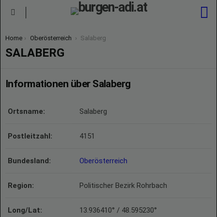
S
Menu
You are here:
Home
Oberösterreich
Salaberg
SALABERG
Informationen über Salaberg
Ortsname:
Salaberg
Postleitzahl:
4151
Bundesland:
Oberösterreich
Region:
Politischer Bezirk Rohrbach
Long/Lat:
13.936410° / 48.595230°