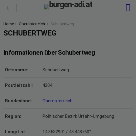
S
Menu
You are here:
Home
Oberösterreich
Schubertweg
SCHUBERTWEG
Informationen über Schubertweg
Ortsname:
Schubertweg
Postleitzahl:
4204
Bundesland:
Oberösterreich
Region:
Politischer Bezirk Urfahr-Umgebung
Long/Lat:
14.353290° / 48.448760°