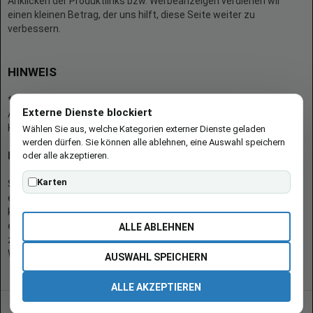
Anklicken der Produktlinks bzw. Werbeanzeigen verdienen wir
einen kleinen Betrag, der uns hilft, diese Seite weiter zu
verbessern.
HINWEIS
* = Afilliate-Link (=Werbung)
Externe Dienste blockiert
Als Amazon-Partner verdient der Seitenbetreiber an qualifizierten
Käufen.
Wählen Sie aus, welche Kategorien externer Dienste geladen
werden dürfen. Sie können alle ablehnen, eine Auswahl speichern
oder alle akzeptieren.
Hinweis zu Preisen und Verfügbarkeiten
Karten
Sofern Produktpreise und Verfügbarkeiten angezeigt werden,
entsprechen diese dem angegebenen Stand (Datum/Uhrzeit) und
können sich auf der verlinkten Seite jederzeit ändern. Für den Kauf
eines Produkts gelten die Angaben zu Preis und Verfügbarkeit, die
ALLE ABLEHNEN
zum Kaufzeitpunkt [auf der/den maßgeblichen Amazon-
Website(s)] angezeigt werden.
AUSWAHL SPEICHERN
ALLE AKZEPTIEREN
© 2026 burgen-adi.at