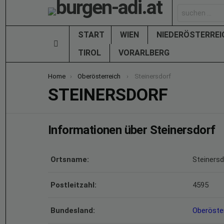
Search
for:
START
WIEN
NIEDERÖSTERRE
Menu
TIROL
VORARLBERG
You are here:
Home
Oberösterreich
Steinersdorf
STEINERSDORF
Informationen über Steinersdorf
Ortsname:
Steinersd
Postleitzahl:
4595
Bundesland:
Oberöste