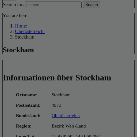
Search for:
Search
You are here:
Home
Oberösterreich
Stockham
Stockham
Informationen über Stockham
Ortsname:
Stockham
Postleitzahl:
4973
Bundesland:
Oberösterreich
Region:
Bezirk Wels-Land
Long/Lat:
13.978560° / 48.060700°