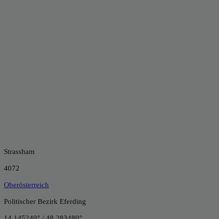
Strassham
4072
Oberösterreich
Politischer Bezirk Eferding
14.145240° / 48.283480°