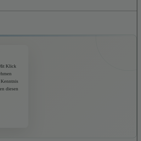
it Klick
nehmen
r Kenntnis
zen diesen