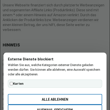
Unsere Webseite finanziert sich durch platzierte Werbeanzeigen
und sogenannten Affiliate Links (Produktlinks). Diese sind mit
einem * oder einem Hinweis auf Amazon verlinkt. Durch das
Anklicken der Produktlinks bzw. Werbeanzeigen verdienen wir
einen kleinen Betrag, der uns hilft, diese Seite weiter zu
verbessern.
HINWEIS
* = Afilliate-Link (=Werbung)
Externe Dienste blockiert
Als Amazon-Partner verdient der Seitenbetreiber an qualifizierten
Käufen.
Wählen Sie aus, welche Kategorien externer Dienste geladen
werden dürfen. Sie können alle ablehnen, eine Auswahl speichern
oder alle akzeptieren.
Hinweis zu Preisen und Verfügbarkeiten
Karten
Sofern Produktpreise und Verfügbarkeiten angezeigt werden,
entsprechen diese dem angegebenen Stand (Datum/Uhrzeit) und
können sich auf der verlinkten Seite jederzeit ändern. Für den Kauf
eines Produkts gelten die Angaben zu Preis und Verfügbarkeit, die
ALLE ABLEHNEN
zum Kaufzeitpunkt [auf der/den maßgeblichen Amazon-
Website(s)] angezeigt werden.
AUSWAHL SPEICHERN