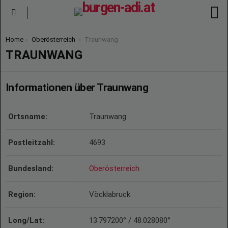
S
Menu
You are here:
Home
Oberösterreich
Traunwang
TRAUNWANG
Informationen über Traunwang
Ortsname:
Traunwang
Postleitzahl:
4693
Bundesland:
Oberösterreich
Region:
Vöcklabruck
Long/Lat:
13.797200° / 48.028080°