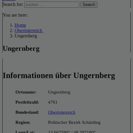
Search for:
Search
You are here:
Home
Oberösterreich
Ungernberg
Ungernberg
Informationen über Ungernberg
Ortsname:
Ungernberg
Postleitzahl:
4761
Bundesland:
Oberösterreich
Region:
Politischer Bezirk Schärding
Long/Lat:
13.667590° / 48.397180°