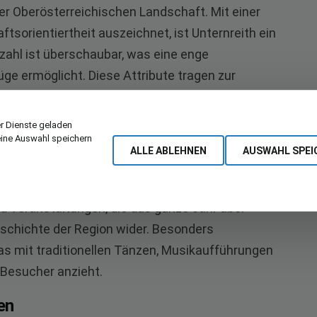
r Oberösterreichischen Landschaft. Mit einer
tsorientiertheit auszeichnet, ist Unternreith ein
rzahl ist überschaubar, was eine enge
ge ermöglicht. Diese Attribute tragen zur
den sowohl der Einwohner als auch der Besucher
r Dienste geladen
eine Auswahl speichern
ALLE ABLEHNEN
AUSWAHL SPEI
ielzahl von Traditionen, die über Generationen
d Veranstaltungen, die das ganze Jahr über
Geschichte der Region wider. Besonders
das mit traditionellen Tänzen, Musikaufführungen
 Besucher anzieht.
en