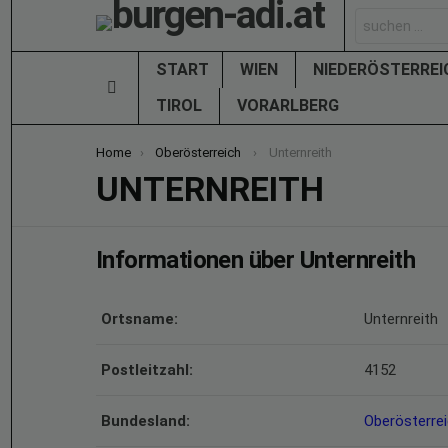
Search
for:
START
WIEN
NIEDERÖSTERRE
Menu
TIROL
VORARLBERG
You are here:
Home
Oberösterreich
Unternreith
UNTERNREITH
Informationen über Unternreith
Ortsname:
Unternreith
Postleitzahl:
4152
Bundesland:
Oberösterre