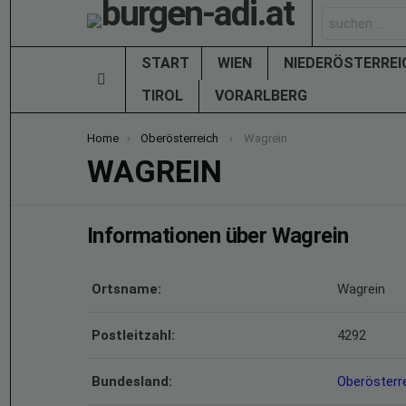
Search
for:
START
WIEN
NIEDERÖSTERRE
Menu
TIROL
VORARLBERG
You are here:
Home
Oberösterreich
Wagrein
WAGREIN
Informationen über Wagrein
Ortsname:
Wagrein
Postleitzahl:
4292
Bundesland:
Oberösterr