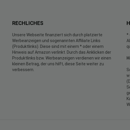
RECHLICHES
H
Unsere Webseite finanziert sich durch platzierte
*
Werbeanzeigen und sogenannten Affiliate Links
A
(Produktlinks). Diese sind mit einem * oder einem
q
Hinweis auf Amazon verlinkt. Durch das Anklicken der
Produktlinks bzw. Werbeanzeigen verdienen wir einen
H
kleinen Betrag, der uns hilft, diese Seite weiter zu
verbessern.
S
w
(
S
g
K
W