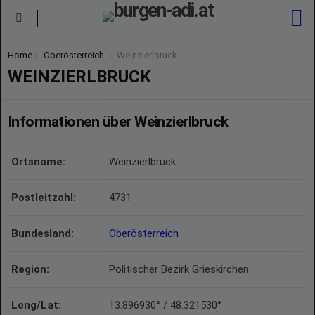
S
Menu
You are here:
Home
Oberösterreich
Weinzierlbruck
WEINZIERLBRUCK
Informationen über Weinzierlbruck
Ortsname:
Weinzierlbruck
Postleitzahl:
4731
Bundesland:
Oberösterreich
Region:
Politischer Bezirk Grieskirchen
Long/Lat:
13.896930° / 48.321530°