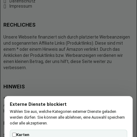
Datenschutz
Impressum
RECHLICHES
Unsere Webseite finanziert sich durch platzierte Werbeanzeigen
und sogenannten Affiliate Links (Produktlinks). Diese sind mit
einem * oder einem Hinweis auf Amazon verlinkt. Durch das
Anklicken der Produktlinks bzw. Werbeanzeigen verdienen wir
einen kleinen Betrag, der uns hilft, diese Seite weiter zu
verbessern.
HINWEIS
* = Afilliate-Link (=Werbung)
Externe Dienste blockiert
Als Amazon-Partner verdient der Seitenbetreiber an qualifizierten
Käufen.
Wählen Sie aus, welche Kategorien externer Dienste geladen
werden dürfen. Sie können alle ablehnen, eine Auswahl speichern
oder alle akzeptieren.
Hinweis zu Preisen und Verfügbarkeiten
Karten
Sofern Produktpreise und Verfügbarkeiten angezeigt werden,