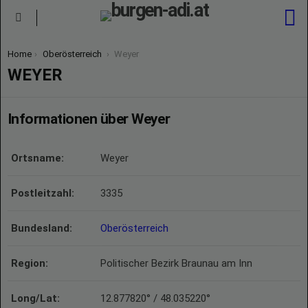
S
Menu
You are here:
Home
Oberösterreich
Weyer
WEYER
Informationen über Weyer
Ortsname:
Weyer
Postleitzahl:
3335
Bundesland:
Oberösterreich
Region:
Politischer Bezirk Braunau am Inn
Long/Lat:
12.877820° / 48.035220°