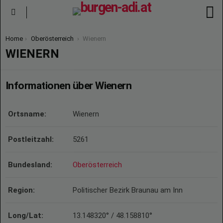
S
Menu
You are here:
Home
Oberösterreich
Wienern
WIENERN
Informationen über Wienern
Ortsname:
Wienern
Postleitzahl:
5261
Bundesland:
Oberösterreich
Region:
Politischer Bezirk Braunau am Inn
Long/Lat:
13.148320° / 48.158810°