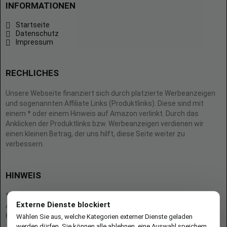
INFORMATIONEN
Startseite
Datenschutz
Impressum
RECHLICHES
Unsere Webseite finanziert sich durch platzierte Werbeanzeigen
und sogenannten Affiliate Links (Produktlinks). Diese sind mit
einem * oder einem Hinweis auf Amazon verlinkt. Durch das
Anklicken der Produktlinks bzw. Werbeanzeigen verdienen wir
einen kleinen Betrag, der uns hilft, diese Seite weiter zu
verbessern.
HINWEIS
* = Afilliate-Link (=Werbung)
Externe Dienste blockiert
Als Amazon-Partner verdient der Seitenbetreiber an qualifizierten
Käufen.
Wählen Sie aus, welche Kategorien externer Dienste geladen
werden dürfen. Sie können alle ablehnen, eine Auswahl speichern