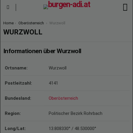
S
Menu
You are here:
Home
Oberösterreich
Wurzwoll
WURZWOLL
Informationen über Wurzwoll
Ortsname:
Wurzwoll
Postleitzahl:
4141
Bundesland:
Oberösterreich
Region:
Politischer Bezirk Rohrbach
Long/Lat:
13.808330° / 48.530000°