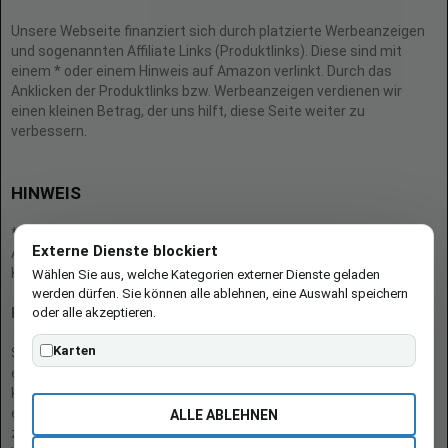
Unsere Webseite finanziert sich durch platzierte Werbeanzeigen
und sogenannten Affiliate Links (Produktlinks). Diese sind mit
einem * oder einem Hinweis auf Amazon verlinkt. Durch das
Anklicken der Produktlinks bzw. Werbeanzeigen verdienen wir
einen kleinen Betrag, der uns hilft, diese Seite weiter zu
verbessern.
HINWEIS
* = Afilliate-Link (=Werbung)
Externe Dienste blockiert
Als Amazon-Partner verdient der Seitenbetreiber an qualifizierten
Käufen.
Wählen Sie aus, welche Kategorien externer Dienste geladen
werden dürfen. Sie können alle ablehnen, eine Auswahl speichern
oder alle akzeptieren.
Hinweis zu Preisen und Verfügbarkeiten
Karten
Sofern Produktpreise und Verfügbarkeiten angezeigt werden,
entsprechen diese dem angegebenen Stand (Datum/Uhrzeit) und
können sich auf der verlinkten Seite jederzeit ändern. Für den Kauf
eines Produkts gelten die Angaben zu Preis und Verfügbarkeit, die
ALLE ABLEHNEN
zum Kaufzeitpunkt [auf der/den maßgeblichen Amazon-