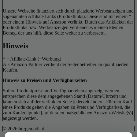
Unsere Webseite finanziert sich durch platzierte Werbeanzeigen und
sogenannten Affiliate Links (Produktlinks). Diese sind mit einem *
oder einem Hinweis auf Amazon verlinkt. Durch das Anklicken der
Produktlinks bzw. Werbeanzeigen verdienen wir einen kleinen
Betrag, der uns hilft, diese Seite weiter zu verbessern.
Hinweis
* = Afilliate-Link (=Werbung)
Als Amazon-Partner verdient der Seitenbetreiber an qualifizierten
Käufen.
Hinweis zu Preisen und Verfügbarkeiten
Sofern Produktpreise und Verfügbarkeiten angezeigt werden,
entsprechen diese dem angegebenen Stand (Datum/Uhrzeit) und
können sich auf der verlinkten Seite jederzeit ändern. Für den Kauf
eines Produkts gelten die Angaben zu Preis und Verfügbarkeit, die
zum Kaufzeitpunkt [auf der/den maßgeblichen Amazon-Website(s)]
angezeigt werden.
© 2026 burgen-adi.at