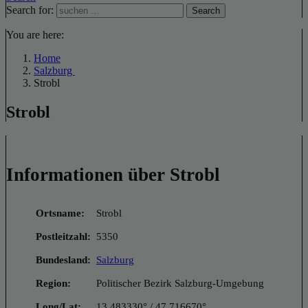
Search for:
Search
You are here:
Home
Salzburg
Strobl
Strobl
Informationen über Strobl
Ortsname:
Strobl
Postleitzahl:
5350
Bundesland:
Salzburg
Region:
Politischer Bezirk Salzburg-Umgebung
Long/Lat:
13.483330° / 47.716670°