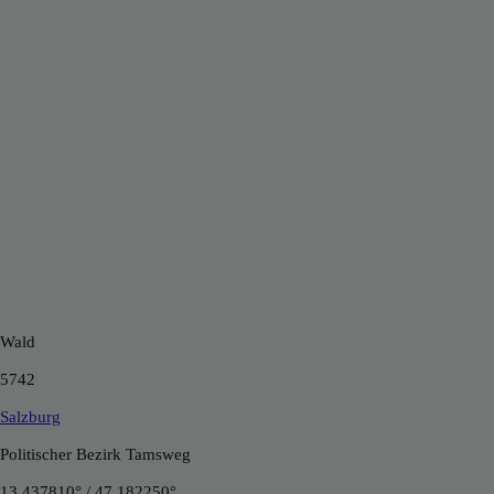
Wald
5742
Salzburg
Politischer Bezirk Tamsweg
13.437810° / 47.182250°