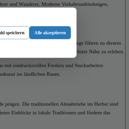
fahrer und Wanderer. Moderne Verkehrsanbindungen,
hl speichern
Alle akzeptieren
ste Wasserfall Europas gilt. Wanderwege führen zu diesem
drucksvolle Naturschauspiel aus nächster Nähe zu erleben.
das mit eindrucksvollen Fresken und Stuckarbeiten
 Baukunst im ländlichen Raum.
de prägen. Die traditionellen Almabtriebe im Herbst sind
ten Einblicke in lokale Traditionen und fördern das