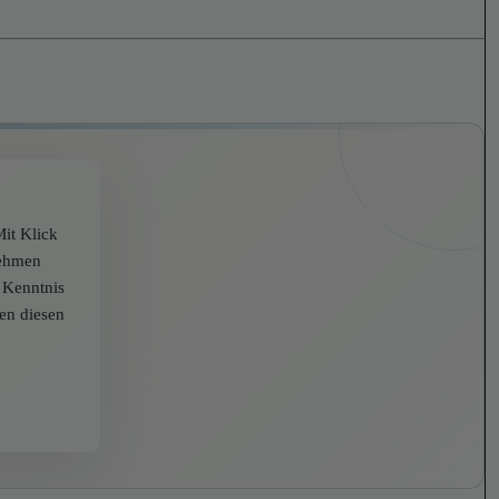
it Klick
nehmen
r Kenntnis
zen diesen