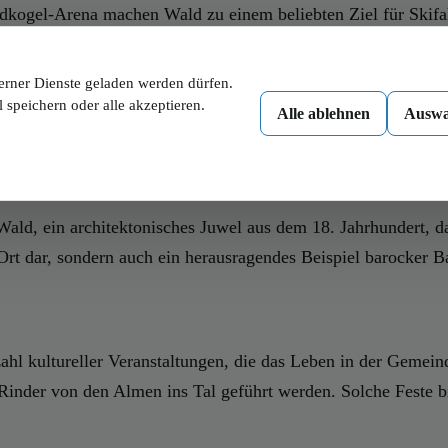
ildkogel-Arena machen Wald zu einem beliebten Ziel für Ski
n, sorgen für Erreichbarkeit und fördern den Tourismus.
erner Dienste geladen werden dürfen.
 speichern oder alle akzeptieren.
Alle ablehnen
Auswa
ll, der sich in unmittelbarer Nähe befindet und als der höch
Möglichkeit, die beeindruckende Geräuschkulisse und das ein
 Wald, ein architektonisches Juwel aus dem 18. Jahrhundert, 
en Ort dar, sondern auch ein herausragendes Beispiel barocker
ahl kultureller Veranstaltungen, die das Leben in der Gemein
inder von den Almen ins Tal geführt werden. Solche Feste bie