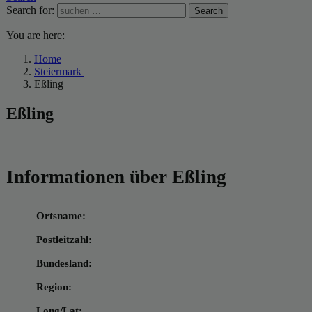
Search for:
Search
You are here:
Home
Steiermark
Eßling
Eßling
Informationen über Eßling
Ortsname:
Postleitzahl:
Bundesland:
Region:
Long/Lat: