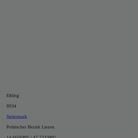
Eßling
8934
Steiermark
Politischer Bezirk Liezen
14.665680° / 47.723390°