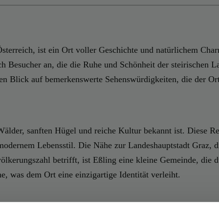
sterreich, ist ein Ort voller Geschichte und natürlichem Cha
ch Besucher an, die die Ruhe und Schönheit der steirischen L
en Blick auf bemerkenswerte Sehenswürdigkeiten, die der Ort 
 Wälder, sanften Hügel und reiche Kultur bekannt ist. Diese R
dernem Lebensstil. Die Nähe zur Landeshauptstadt Graz, die
lkerungszahl betrifft, ist Eßling eine kleine Gemeinde, die 
, was dem Ort eine einzigartige Identität verleiht.