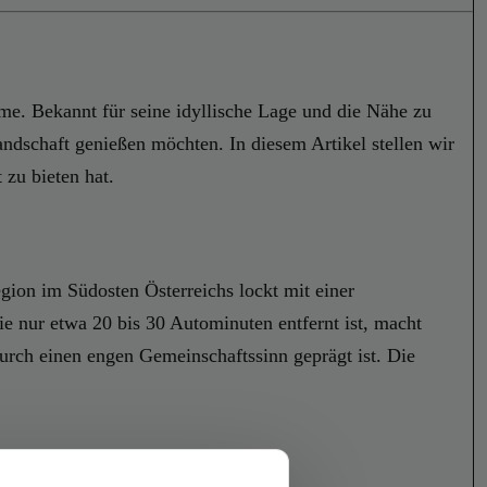
rme. Bekannt für seine idyllische Lage und die Nähe zu
andschaft genießen möchten. In diesem Artikel stellen wir
zu bieten hat.
egion im Südosten Österreichs lockt mit einer
 nur etwa 20 bis 30 Autominuten entfernt ist, macht
durch einen engen Gemeinschaftssinn geprägt ist. Die