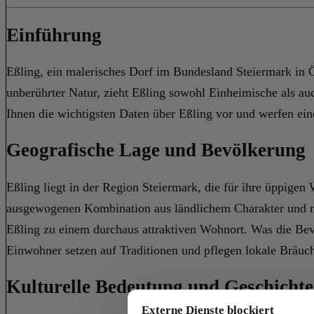
Einführung
Eßling, ein malerisches Dorf im Bundesland Steiermark in Ö
unberührter Natur, zieht Eßling sowohl Einheimische als au
Ihnen die wichtigsten Daten über Eßling vor und werfen ein
Geografische Lage und Bevölkerung
Eßling liegt in der Region Steiermark, die für ihre üppigen
ausgewogenen Kombination aus ländlichem Charakter und mo
Eßling zu einem durchaus attraktiven Wohnort. Was die Bevö
Einwohner setzen auf Traditionen und pflegen lokale Bräuche
Kulturelle Bedeutung und Geschichte
Externe Dienste blockiert