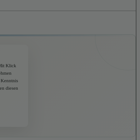
it Klick
nehmen
r Kenntnis
zen diesen