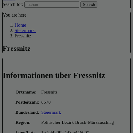
Search for:
Search
You are here:
Home
Steiermark
Fressnitz
Fressnitz
Informationen über Fressnitz
Ortsname:
Fressnitz
Postleitzahl:
8670
Bundesland:
Steiermark
Region:
Politischer Bezirk Bruck-Mürzzuschlag
Long/Lat:
15.534300° / 47.544600°