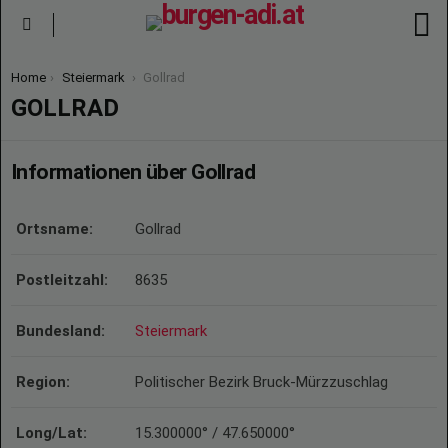
S
Menu
You are here:
Home
Steiermark
Gollrad
GOLLRAD
Informationen über Gollrad
Ortsname:
Gollrad
Postleitzahl:
8635
Bundesland:
Steiermark
Region:
Politischer Bezirk Bruck-Mürzzuschlag
Long/Lat:
15.300000° / 47.650000°