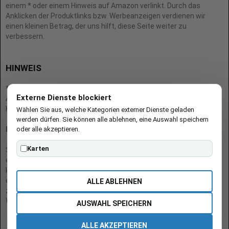
einem * oder einem Hinweis auf Amazon verlinkt. Durch das
Anklicken der Produktlinks bzw. Werbeanzeigen verdienen wir
einen kleinen Betrag, der uns hilft, diese Seite weiter zu
verbessern.
HINWEIS
* = Afilliate-Link (=Werbung)
Externe Dienste blockiert
Als Amazon-Partner verdient der Seitenbetreiber an qualifizierten
Käufen.
Wählen Sie aus, welche Kategorien externer Dienste geladen
werden dürfen. Sie können alle ablehnen, eine Auswahl speichern
oder alle akzeptieren.
Hinweis zu Preisen und Verfügbarkeiten
Karten
Sofern Produktpreise und Verfügbarkeiten angezeigt werden,
entsprechen diese dem angegebenen Stand (Datum/Uhrzeit) und
können sich auf der verlinkten Seite jederzeit ändern. Für den Kauf
eines Produkts gelten die Angaben zu Preis und Verfügbarkeit, die
ALLE ABLEHNEN
zum Kaufzeitpunkt [auf der/den maßgeblichen Amazon-
Website(s)] angezeigt werden.
AUSWAHL SPEICHERN
ALLE AKZEPTIEREN