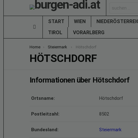
Search
for:
START
WIEN
NIEDERÖSTERRE
Menu
TIROL
VORARLBERG
You are here:
Home
Steiermark
Hötschdorf
HÖTSCHDORF
Informationen über Hötschdorf
Ortsname:
Hötschdorf
Postleitzahl:
8502
Bundesland:
Steiermark