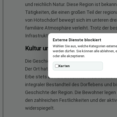
und reichlich Natur. Diese Region ist bekann
Tätigkeiten, die einen großen Teil der regi
von Hötschdorf bewegt sich im unteren drei
familiäre Atmosphäre verleiht. Trotz der be
Infrastruktur und eine enge Gemeinschaft, 
Externe Dienste blockiert
Wählen Sie aus, welche Kategorien externe
Kultur und Geschichte
werden dürfen. Sie können alle ablehnen, 
oder alle akzeptieren.
Die Geschichte von Hötschdorf reicht weit zu
Karten
Der Ort hat sich im Laufe der Jahrhunderte s
Erbe stets bewahren konnte. Traditionelle F
integraler Bestandteil des Dorflebens und bie
Geschichte der Region. Die Bewohner legen
den zahlreichen Festlichkeiten und der aktiv
widerspiegelt.