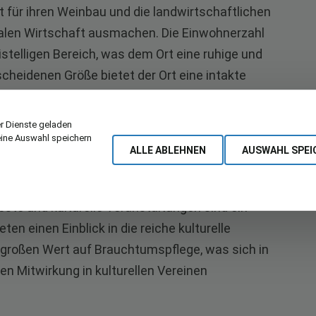
t für ihren Weinbau und die landwirtschaftlichen
onalen Wirtschaft ausmachen. Die Einwohnerzahl
stelligen Bereich, was dem Ort eine ruhige und
scheidenen Größe bietet der Ort eine intakte
die Besuchern eine herzliche Aufnahme bereitet.
r Dienste geladen
eine Auswahl speichern
ALLE ABLEHNEN
AUSWAHL SPEI
rück, mit Spuren, die bis ins Mittelalter führen.
tetig weiterentwickelt, wobei er sein historisches
este und kulturelle Veranstaltungen sind ein
ten einen Einblick in die reiche kulturelle
 großen Wert auf Brauchtumspflege, was sich in
en Mitwirkung in kulturellen Vereinen