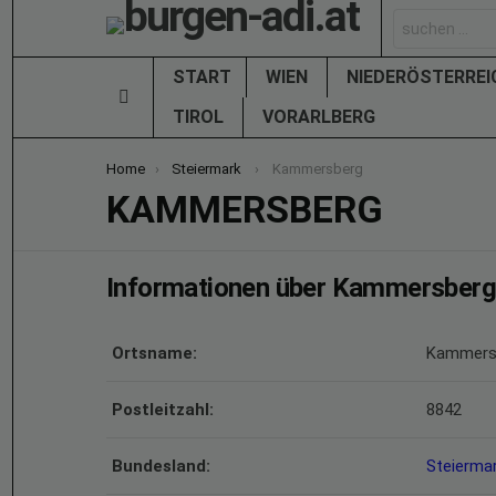
Search
for:
START
WIEN
NIEDERÖSTERRE
Menu
TIROL
VORARLBERG
You are here:
Home
Steiermark
Kammersberg
KAMMERSBERG
Informationen über Kammersberg
Ortsname:
Kammers
Postleitzahl:
8842
Bundesland:
Steierma