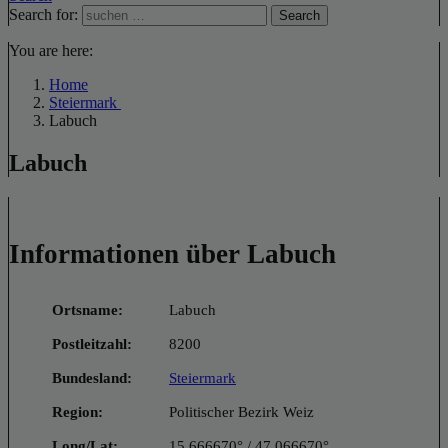
Search for:
Search
You are here:
Home
Steiermark
Labuch
Labuch
Informationen über Labuch
Ortsname:
Labuch
Postleitzahl:
8200
Bundesland:
Steiermark
Region:
Politischer Bezirk Weiz
Long/Lat:
15.666670° / 47.066670°