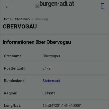
S
Menu
You are here:
Home
Steiermark
Obervogau
OBERVOGAU
Informationen über Obervogau
Ortsname:
Obervogau
Postleitzahl:
8472
Bundesland:
Steiermark
Region:
Leibnitz
Long/Lat:
15.584720° / 46.745000°