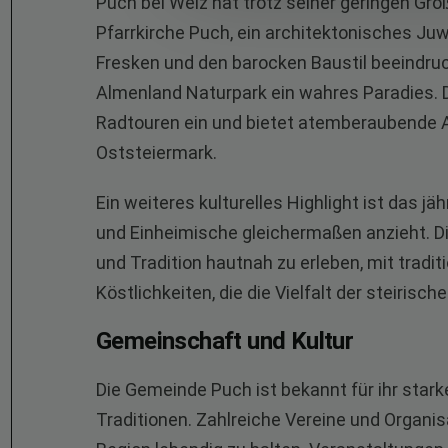
Puch bei Weiz hat trotz seiner geringen Größe
Pfarrkirche Puch, ein architektonisches Ju
Fresken und den barocken Baustil beeindruc
Almenland Naturpark ein wahres Paradies. 
Radtouren ein und bietet atemberaubende Au
Oststeiermark.
Ein weiteres kulturelles Highlight ist das j
und Einheimische gleichermaßen anzieht. Die
und Tradition hautnah zu erleben, mit tradit
Köstlichkeiten, die die Vielfalt der steirisc
Gemeinschaft und Kultur
Die Gemeinde Puch ist bekannt für ihr star
Traditionen. Zahlreiche Vereine und Organis