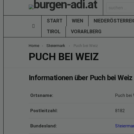
Search
for:
START
WIEN
NIEDERÖSTERRE
Menu
TIROL
VORARLBERG
You are here:
Home
Steiermark
Puch bei Weiz
PUCH BEI WEIZ
Informationen über Puch bei Weiz
Ortsname:
Puch bei
Postleitzahl:
8182
Bundesland:
Steierma